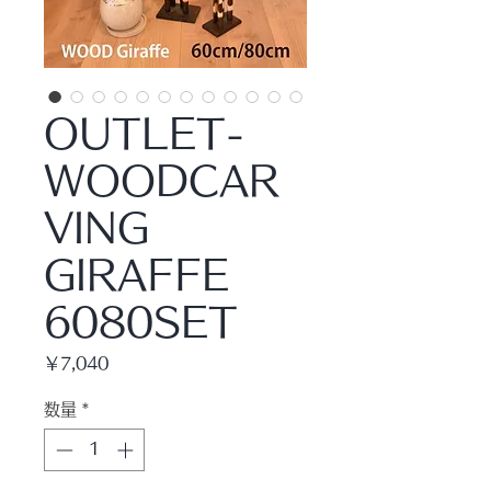
OUTLET-
WOODCAR
VING
GIRAFFE
6080SET
価
￥7,040
格
数量
*