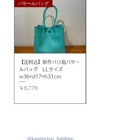
パサールバッグ
パサールバッグ
年月が経つほどに生まれる愛着と味
わいを楽しんでいただき、
アンティークになる過程をお楽しみ
くださいませ。
***
サイズ
【送料込】新作バリ島パサー
【送料込】新作バリ島
Ｈ60cm(土台部分：Ｗ14×Ｄ8)と
ルバッグ LLサイズ
ルバッグ LLサイズ
Ｈ80cm(土台部分：Ｗ16×Ｄ9）
w36×d17×h31cm
w35×d17×h32cm
材質
価格
価格
￥8,778
￥8,778
アルベシア材
原産
インドネシア バリ島
注意(ご了承下さい)
●お使いのブラウザ環境などによ
@kanmuryou_habikino