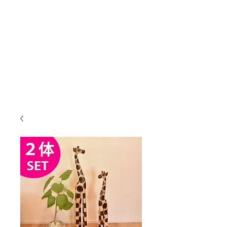
KANMURYOU
Furniture & LIFEcollection