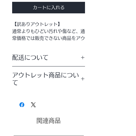
カートに入れる
【訳ありアウトレット】
通常よりもひどい汚れや傷など、通
常価格では販売できない商品をアウ
トレット価格でご提供させて頂いて
おります。
配送について
バリで買い付けたキリンのオブジェ
配送方法は【宅配便】を選択していた
が入荷いたしました！
アウトレット商品につい
だきますようお願いいたします。
サイズ違いで２体並べるととっても
て
可愛い★
訳ありアウトレット商品をご理解の上
着色はせず、バーナーであぶってキ
でご注文いただきますようお願いいた
します。
リンの柄をつけた
落ち着いたナチュラルモダンテイス
関連商品
トな仕上がりです。
本物だけが持つ重厚感、貴重な無垢
材の木のぬくもり、