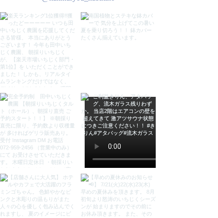
り、若干色の感じが異なる場合がご
ざいます。
●１体１体手作業及び天然素材を使
用のため色や形に個体差がありま
す。
●製作工程においてどうしても小さ
なキズや凹凸など出来てしまいま
す。ご理解頂いた上で、ご購入お願
いいたします。
●木は生きています。しっかり乾燥
させて製作しておりますが、湿気や
乾燥で割れ・歪みが生じる場合がご
ざいます。よくご理解頂いた上でご
購入をお願いします。
検索用
ウッドきりん 【２体セット60cm
＆80cm】 キリン 麒麟 置物 置物
きりん 置物 麒麟 置物 オブジェ オ