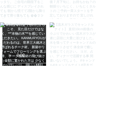
きりん 置物 麒麟 置物 オブジェ オ
ブジェ 置物 バリ雑貨 アジアン雑貨
バリ島 インテリア 雑貨 アジアン雑
貨 バリ雑貨 KANMURYOU 感無
量 カンムリョウ かんむりょう