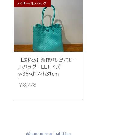
パサールバッグ
パサールバッグ
年月が経つほどに生まれる愛着と味
わいを楽しんでいただき、
アンティークになる過程をお楽しみ
くださいませ。
***
サイズ
【送料込】新作バリ島パサー
【送料込】新作バリ島
高さ150cm
ルバッグ LLサイズ
ルバッグ LLサイズ
23×14×150cm / 高さ
w36×d17×h31cm
w35×d17×h32cm
180cm 27×17×180cm
価格
価格
￥8,778
￥8,778
材質
アルベシア材
原産
インドネシア バリ島
注意(ご了承下さい)
@kanmuryou_habikino