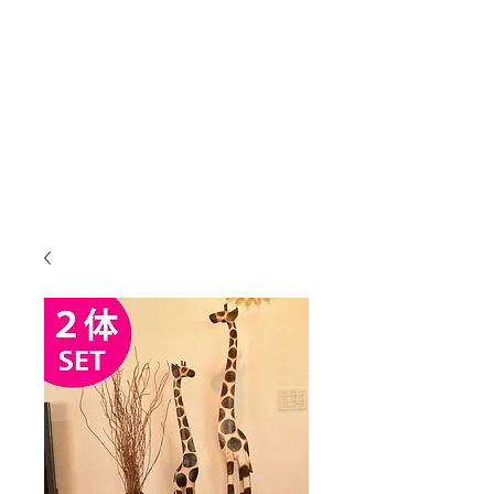
KANMURYOU
Furniture & LIFEcollection