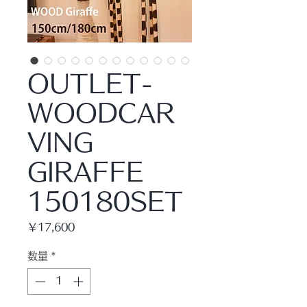
OUTLET-
WOODCAR
VING
GIRAFFE
150180SET
価
￥17,600
格
数量
*