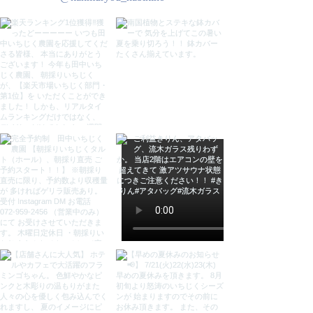
●お使いのブラウザ環境などによ
り、若干色の感じが異なる場合がご
ざいます。
●１体１体手作業及び天然素材を使
用のため色や形に個体差がありま
す。
●製作工程においてどうしても小さ
なキズや凹凸など出来てしまいま
す。ご理解頂いた上で、ご購入お願
いいたします。
●木は生きています。しっかり乾燥
させて製作しておりますが、湿気や
乾燥で割れ・歪みが生じる場合がご
ざいます。よくご理解頂いた上でご
購入をお願いします。
検索用
ウッドきりん 【２体セット150cm
＆180cm】 キリン 麒麟 置物 置物