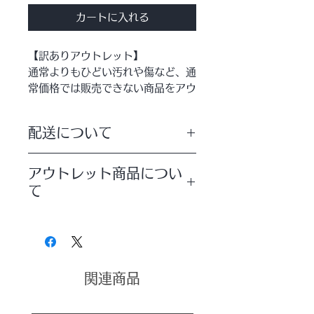
カートに入れる
【訳ありアウトレット】
通常よりもひどい汚れや傷など、通
常価格では販売できない商品をアウ
トレット価格でご提供させて頂いて
おります。
配送について
バリで買い付けたキリンのオブジェ
配送方法は【宅配便】を選択していた
が入荷いたしました！
アウトレット商品につい
だきますようお願いいたします。
サイズ違いで２体並べるととっても
て
可愛い★
訳ありアウトレット商品をご理解の上
着色はせず、バーナーであぶってキ
でご注文いただきますようお願いいた
します。
リンの柄をつけた
落ち着いたナチュラルモダンテイス
関連商品
トな仕上がりです。
本物だけが持つ重厚感、貴重な無垢
材の木のぬくもり、