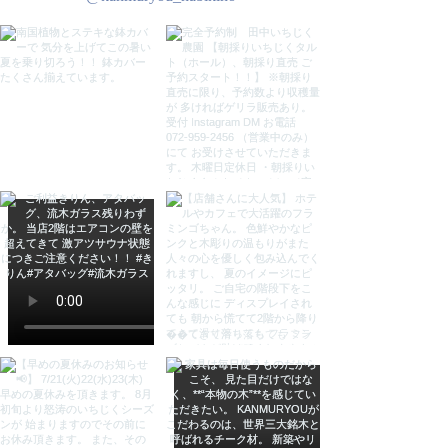
す。ご理解頂いた上で、ご購入お願
いいたします。
●木は生きています。しっかり乾燥
させて製作しておりますが、湿気や
乾燥で割れ・歪みが生じる場合がご
ざいます。よくご理解頂いた上でご
購入をお願いします。
検索用
ウッドきりん 【２体セット180cm
＆200cm】 キリン 麒麟 置物 置物
きりん 置物 麒麟 置物 オブジェ オ
ブジェ 置物 バリ雑貨 アジアン雑貨
バリ島 インテリア 雑貨 アジアン雑
貨 バリ雑貨 KANMURYOU 感無
量 カンムリョウ かんむりょう