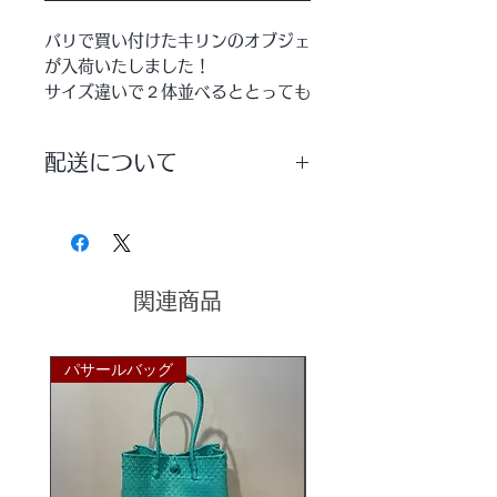
バリで買い付けたキリンのオブジェ
が入荷いたしました！
サイズ違いで２体並べるととっても
可愛い★
配送について
着色はせず、バーナーであぶってキ
リンの柄をつけた
配送方法は【宅配便】を選択していた
落ち着いたナチュラルモダンテイス
だきますようお願いいたします。
トな仕上がりです。
本物だけが持つ重厚感、貴重な無垢
材の木のぬくもり、
関連商品
年月が経つほどに生まれる愛着と味
わいを楽しんでいただき、
パサールバッグ
パサールバッグ
アンティークになる過程をお楽しみ
くださいませ。
***