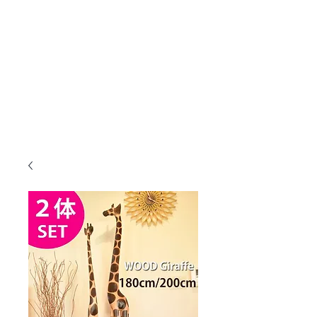
KANMURYOU
Furniture & LIFEcollection