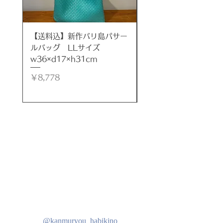
サイズ
Ｈ180cm(土台部分：Ｗ27×Ｄ17)
とＨ200cm(土台部分：Ｗ28×Ｄ
16）
【送料込】新作バリ島パサー
【送料込】新作バリ島
ルバッグ LLサイズ
ルバッグ LLサイズ
材質
w36×d17×h31cm
w35×d17×h32cm
アルベシア材
価格
価格
￥8,778
￥8,778
原産
インドネシア バリ島
注意(ご了承下さい)
●お使いのブラウザ環境などによ
り、若干色の感じが異なる場合がご
ざいます。
●１体１体手作業及び天然素材を使
用のため色や形に個体差がありま
す。
●製作工程においてどうしても小さ
なキズや凹凸など出来てしまいま
@kanmuryou_habikino