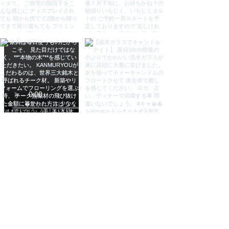
●小キズや汚れなどが付く場合がご
ざいます。ご了承の上でご購入くだ
さい。
●バリ島からの輸入品の為、若干の
汚れ等ございますがご了承くださ
い。
●写真の雑貨類は商品に含まれませ
ん。
検索用
ソファ ベンチ ガーデンセット ソフ
ァセット ガーデンチェア ガーデン
ソファ チェア 椅子 テーブル ダイ
ニングセット シンセティックラタ
ン ガーデン家具 ガーデンファニチ
ャー アウトドア 屋外 リゾート お
しゃれ 家具 バリ島 アジアン家具
KANMURYOU 感無量 カンムリョ
ウ かんむりょう