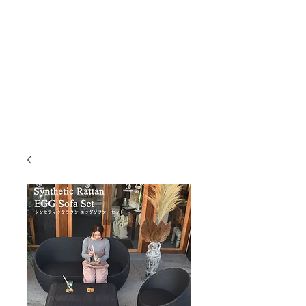
KANMURYOU
Furniture & LIFEcollection