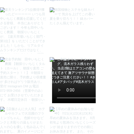
材質
シンセティックラタン(ドイツ製Ｖ
ＩＲＯ社)、骨組み：アルミニウム
原産
インドネシア
注意(ご了承下さい)
●ブラウザ環境などにより、実物と
色や質感が多少 異なる場合がござ
います。ご了承下さい。
●手作業で作られた家具の為一点ず
つサイズに多少の違いがございま
す。
●アルミニウムフレームのため、が
たつきなどの脚の調整が出来ませ
ん。そのため多少のがたつきがある
場合もございます。ご理解頂いた上
でご購入をお願い致します。