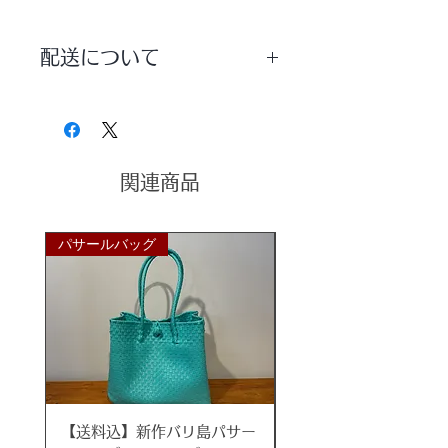
スタイリッシュで耐久性にも優れた
新素材シンセティックラタン。
配送について
雨に強く軽量でお手入れも楽ちんな
素材なのでガーデンファニチャーと
配送方法は【宅配便】を選択していた
しても大人気！
だきますようお願いいたします。
リゾートホテルやヴィラなどの洗練
された空間で多様されています。
関連商品
こちらはコロンとしたデザインのエ
ッグソファセット。
パサールバッグ
パサールバッグ
二人掛けソファ、１人掛けソファ、
テーブルの３点セットです。
ガーデンテラスやカフェ、ＳＨＯＰ
などで大活躍です！
カッコいいリゾートマットブラック
カラーがおしゃれ。
当店が信頼を寄せるＶＩＲＯ社のシ
ンセティックラタンを使用していま
【送料込】新作バリ島パサー
【送料込】新作バリ島