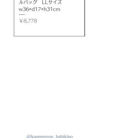
す。
ルバッグ LLサイズ
ルバッグ LLサイズ
素材の良さもご堪能ください。
w36×d17×h31cm
w35×d17×h32cm
上質でデザイン性に優れたガーデン
価格
価格
￥8,778
￥8,778
家具はいかがでしょうか！！
※リサイクル段ボールでの梱包にな
ります。ご了承ください。
***
サイズ
２人掛けソファ：幅165×奥行75×
高さ86cm
座面：幅135×奥行54×高さ45cm
１人掛けソファ：幅84×奥行75×高
さ86cm
座面：幅52×奥行54×高さ44cm
テーブル：幅99×奥行60×高さ
53cm
@kanmuryou_habikino