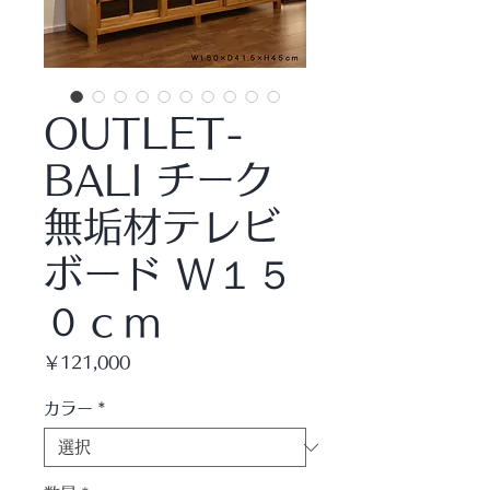
OUTLET-
BALI チーク
無垢材テレビ
ボード Ｗ１５
０ｃｍ
価
￥121,000
格
カラー
*