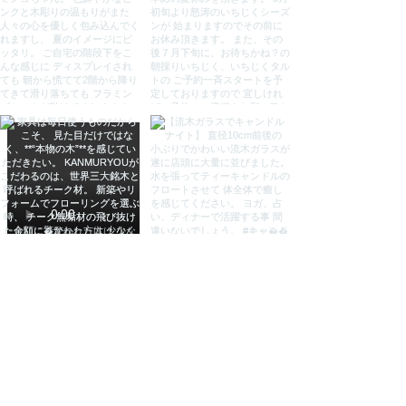
サイズ
本体：約幅150×奥行41.5×高さ
45cm
スライド扉内部の棚 上下左右共通
サイズ 幅42.5×奥行30×高さ
14.5cm
引き出し共通 幅19×奥行33×高さ
12cm
脚と本体との空間 高さ5.5cm
材質
チーク無垢材（背面のみ合板）、真
鍮(取っ手)、ガラス
原産
インドネシア
注意(ご了承下さい)
●ブラウザ環境などにより、実物と