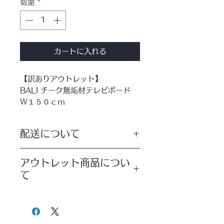
数量
*
カートに入れる
【訳ありアウトレット】
BALI チーク無垢材テレビボード
Ｗ１５０ｃｍ
カラー：ナチュラル(オイルフィニ
ッシュ)
配送について
●訳あり理由●
配送方法は【宅配便】を選択していた
・スライド扉の開け閉めが固い。
アウトレット商品につい
だきますようお願いいたします。
・スライド扉の取っ手が邪魔で最後
て
まで開かない。
・チーク無垢材部分の天板と両サイ
訳ありアウトレット商品をご理解の上
ドに割れあり。
でご注文いただきますようお願いいた
します。
・引き出しが若干固い。