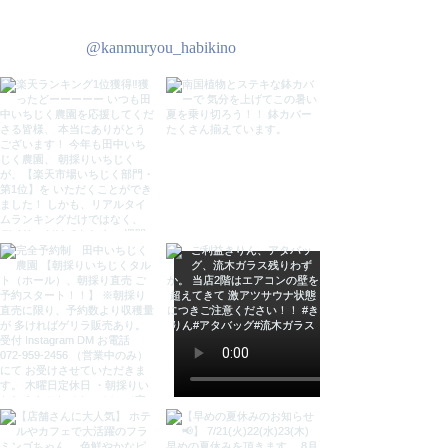
●●お願い●●
○背面が閉じているので、デッキ類
@kanmuryou_habikino
のコード通しとして奥に穴を開ける
事が出来ます。必要な方は、ご注文
の際に上段下段どちらか、左右どち
らかご記載ください。記入例「上段
の右下」「下段の左下」のようにお
願いいたします。
※無料にて脚裏に傷ガードを付けて
発送いたします。
ご希望の方は、カラー選択項目の
【脚裏の傷ガード】をカートに追加
してご注文ください。
※リサイクル段ボールでの梱包にな
ります。ご了承ください。
***