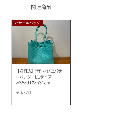
スライド扉の固さなど、機能性に弱
関連商品
点ありで、訳ありアウトレット品と
させて頂いております。
訳あり理由をご理解頂いた上でご購
パサールバッグ
パサールバッグ
入をお願いいたします。
高級なチーク無垢材で作られた贅沢
なテレビーボード。
天然木の木のぬくもりを感じられる
木製家具です。
チークの美しい木目、ツヤ感をぜひ
ご堪能ください。
【送料込】新作バリ島パサー
【送料込】新作バリ島
熟練の家具職人によって手作りされ
ルバッグ LLサイズ
ルバッグ LLサイズ
た逸品です。
w36×d17×h31cm
w35×d17×h32cm
明るい雰囲気のナチュラルカラー。
オイルフィニッシュ仕上げです。
価格
価格
￥8,778
￥8,778
ガラス扉と引き出しのおしゃれなデ
ザイン。ＫＡＮＭＵＲＹＯＵオリジ
ナルデザインです。