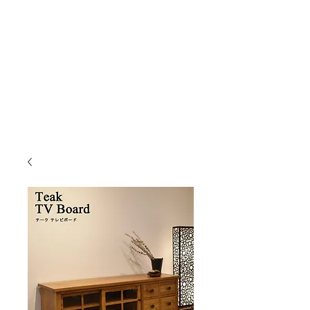
KANMURYOU
Furniture & LIFEcollection