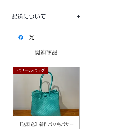
バリ島のアジアンリゾートの雰囲気
漂うかえるの石彫りオブジェ。
配送について
おくちをあんぐり開けた表情がたま
らなく可愛らしい♪
配送方法は【宅配便】を選択していた
白いパラス石がリゾート感たっぷり
だきますようお願いいたします。
です！
家族の無事を祈り「無事帰る」願い
を込めてこちらのカエルを玄関先に
関連商品
いかがですか。
こちらは高さ３０ｃｍのより存在感
パサールバッグ
パサールバッグ
あるサイズです。
***
サイズ
約幅15×奥行15×高さ30cｍ
重さ
約7.4kg
【送料込】新作バリ島パサー
【送料込】新作バリ島