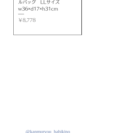
ルバッグ LLサイズ
ルバッグ LLサイズ
材質
w36×d17×h31cm
w35×d17×h32cm
パラス石
価格
価格
￥8,778
￥8,778
原産
インドネシア
注意(ご了承下さい)
●お使いのブラウザ環境などによ
り、若干色の感じが異なる場合がご
ざいます。
●ひとつひとつ手作りです。そのた
めサイズに若干の差異がございま
す。
検索用
かえる 置物 カエル 玄関 石彫りか
える 石彫り かえるの置物 オブジェ
雑貨 ストーン 石 ディスプレイ ア
ジアン リゾート ヴィラ エスニック
@kanmuryou_habikino