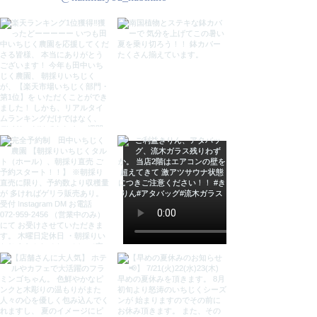
インテリア プレゼント おしゃれ バ
リ島 オシャレ ナチュラル リゾート
手作り バリ ディスプレイ インテリ
ア雑貨 アジアン雑貨 バリ雑貨
KANMURYOU 感無量 カンムリョ
ウ かんむりょう