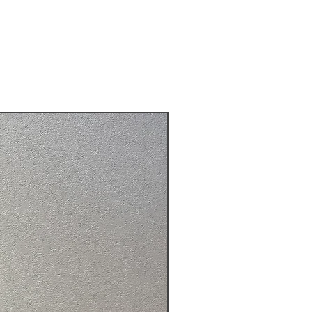
つひとつ手作りです。そのためサイ
干の差異がございます。
木を使用しているので、乾燥による
ヒビが生じることがあります。ご
上でご購入お願いいたします。
×アイアンフラミンゴ【M】
パサールバッグ
m フラミンゴ フラミンゴ置物 木
彫り置物 置物 オブジェ インテリ
 ピンク ピンク置物 木製 ウッド
ゃれ オシャレ モダン ナチュラル
ディスプレイ インテリア雑貨 ア
貨 バリ雑貨 KANMURYOU 感
カンムリョウ かんむりょう