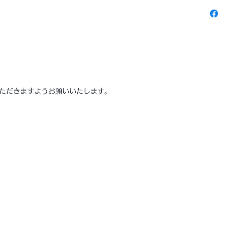
ズです
●※手
ご容赦
***
サイズ
約幅９
ただきますようお願いいたします。
からの
材質
アルベ
原産
インド
注意(ご
●お使
色の感