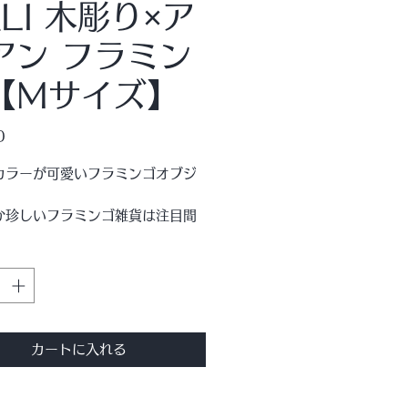
LI 木彫り×ア
アン フラミン
【Mサイズ】
価
0
格
カラーが可愛いフラミンゴオブジ
か珍しいフラミンゴ雑貨は注目間
し！
は木彫り、細～い脚はアイアン
よって丁寧にひとつひとつ手作り
います。
ポイント使いとして、ＫＡＮＭＵ
カートに入れる
Ｕのオススメアイテムです!!
のページは高さ８０ｃｍのＭサイ