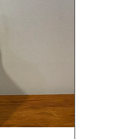
【送料込】新作バリ島パサール