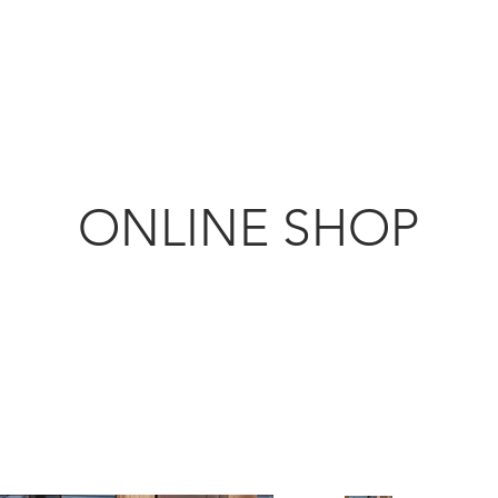
KANMURYOU
ちじく農園
Furniture & LIFEcollection
ONLINE SHOP