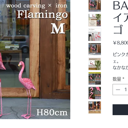
BA
イ
ゴ
￥8,80
ピンク
ェ。
なかな
違いな
数量
*
ボディ
製。
職人に
されて
空間の
ＲＹＯ
こちら