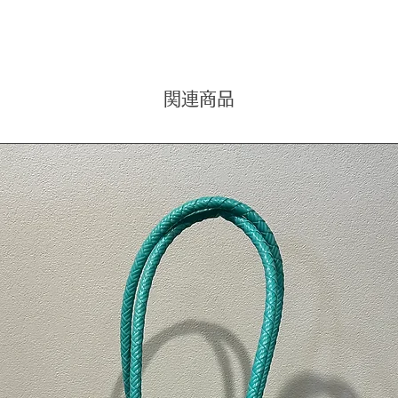
●ひと
ズに若
●天然
割れや
理解の
関連商品
検索用
木彫り
H70c
彫り 木
ア 雑貨
木 おし
手作り 
ジアン雑
無量 