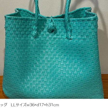
 LLサイズw36×d17×h31cm
クイックビュー