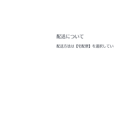
配送について
配送方法は【宅配便】を選択してい