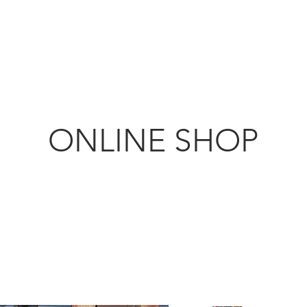
KANMURYOU
ちじく農園
Furniture & LIFEcollection
ONLINE SHOP