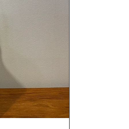
【送料込】新作バリ島パサール