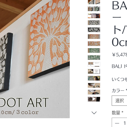
B
ー
ト/
0c
￥5,47
BALI 
いくつ
品。
カラー
ＫＡＮ
ネルで
選択
キャン
ツリー
数量
*
ナチュ
たりで