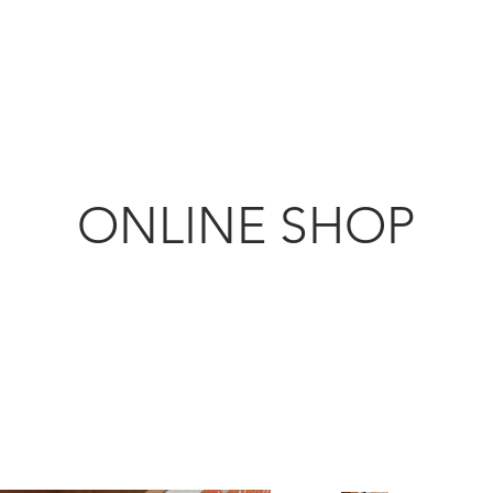
KANMURYOU
ちじく農園
Furniture & LIFEcollection
ONLINE SHOP