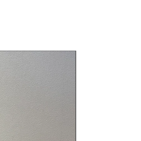
了承下さい)
て手づくりのため、 色、形、模様
ぞれ多少異なる場合がございま
天然木フレームを使用してる為、
より、多少のヒビ、多少の反りは
頂きますようお願い致します。
ウザ環境などにより、実物と色や質
パサールバッグ
少 異なる場合がございます。ご了
い。
 バリ アートパネル ドットアー
ア アートパネル 花 バリアート バ
ンアート アジアン 壁飾り インテ
トパネル おしゃれ 壁掛け 絵 絵
テリア バリ インテリア アジアン
ANMURYOU 感無量 カンムリョ
んむりょう