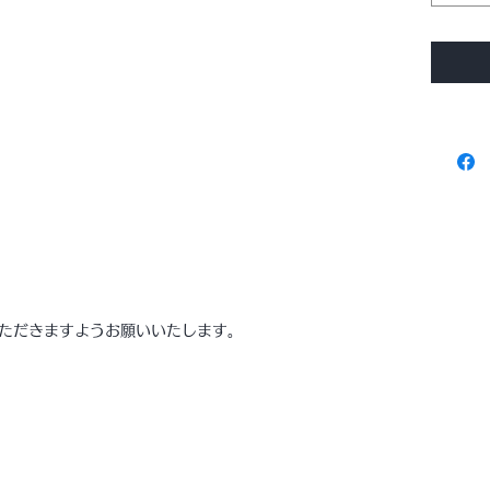
４０×
ー展開
※無料
いたし
項目の
追加し
***
サイズ
約タテ4
ただきますようお願いいたします。
材質
キャン
原産
インド