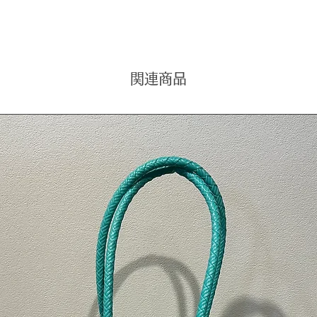
注意(ご
●すべ
がそれ
す。
また、
関連商品
乾燥に
ご理解
●ブラ
感が多
承下さ
検索用
バリ絵画
ト アジ
リ モダ
リアアー
画 イン
雑貨 K
ウ か