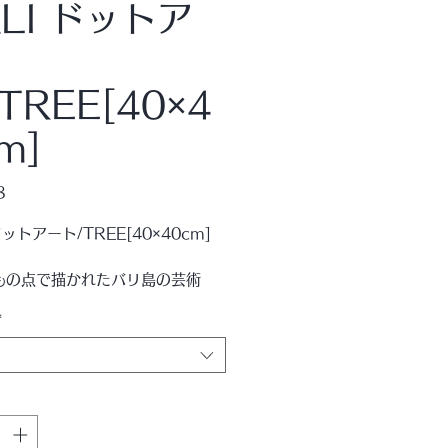
ALI ドットア
TREE[40×4
m]
価
8
格
ドットアート/TREE[40×40cm]
もの点で描かれたバリ島の芸術
*
ＭＵＲＹＯＵオススメのアートパ
す！
パスいっぱいに描かれたドットの
。
ラル感たっぷりの空間作りにぴっ
す♪