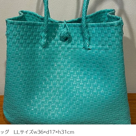
 LLサイズw36×d17×h31cm
クイックビュー