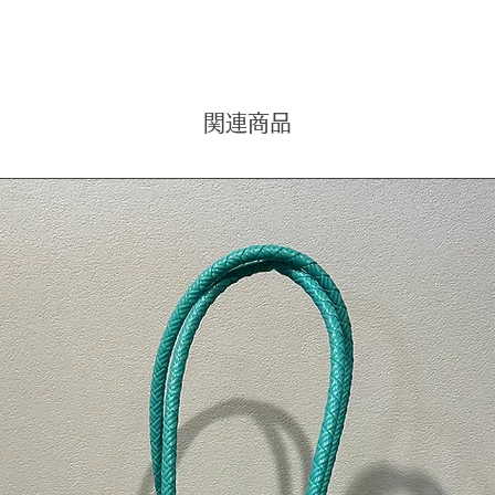
材質
キャン
原産
関連商品
インド
注意(ご
●すべ
がそれ
す。
また、
乾燥に
ご理解
●ブラ
感が多
承下さ
検索用
バリ絵画