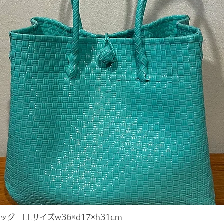
ト アジ
リ モダ
リアアー
画 イン
雑貨 K
ウ か
 LLサイズw36×d17×h31cm
クイックビュー