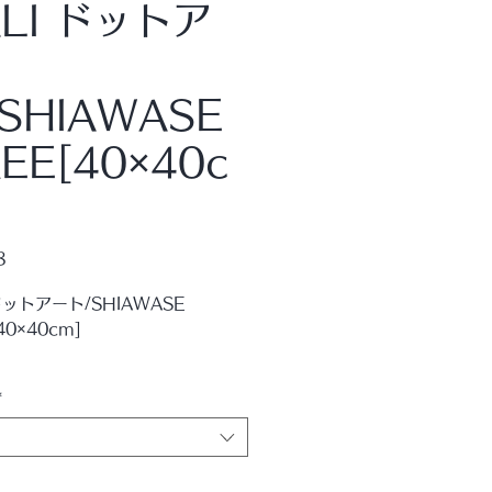
ALI ドットア
SHIAWASE
EE[40×40c
価
8
格
 ドットアート/SHIAWASE
40×40cm]
もの点で描かれたバリ島の芸術
*
ＭＵＲＹＯＵオススメのアートパ
す！
アート人気のＳＨＩＡＷＡＳＥ Ｔ