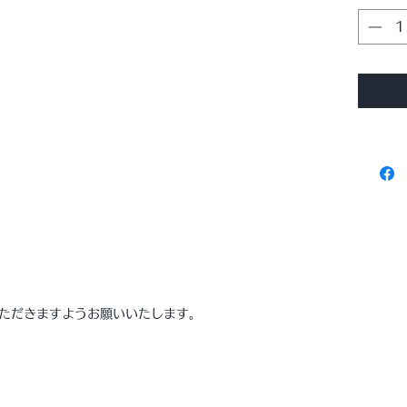
ＲＥＥに
幸せの
のドッ
カラフ
ス。
アクセ
かがで
４０×
プ展開
※無料
いたし
項目の
追加し
ただきますようお願いいたします。
***
サイズ
約タテ4