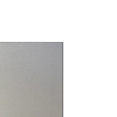
バス、木、アクリル絵の具
ネシア
了承下さい)
パサールバッグ
て手づくりのため、 色、形、模様
ぞれ多少異なる場合がございま
天然木フレームを使用してる為、
より、多少のヒビ、多少の反りは
頂きますようお願い致します。
ウザ環境などにより、実物と色や質
少 異なる場合がございます。ご了
い。
 バリ アートパネル ドットアー