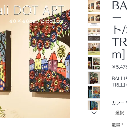
B
ー
ト/
TR
m]
￥5,47
BALI
TREE[
いくつ
カラー
品。
ＫＡＮ
選択
ネルで
ドット
数量
*