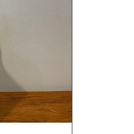
ア アートパネル 花 バリアート バ
ンアート アジアン 壁飾り インテ
トパネル おしゃれ 壁掛け 絵 絵
テリア バリ インテリア アジアン
ANMURYOU 感無量 カンムリョ
んむりょう
【送料込】新作バリ島パサール