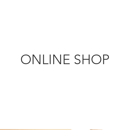
KANMURYOU
ちじく農園
Furniture & LIFEcollection
ONLINE SHOP