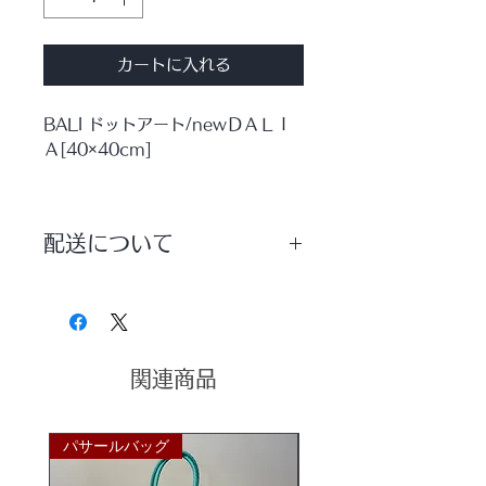
カートに入れる
BALI ドットアート/newＤＡＬＩ
Ａ[40×40cm]
いくつもの点で描かれたバリ島の芸
術品。
配送について
ＫＡＮＭＵＲＹＯＵオススメのアー
トパネルです！
配送方法は【宅配便】を選択していた
ドットアート人気のＤＡＬＩＡにＮ
だきますようお願いいたします。
ＥＷカラーが新登場！！
花びらモチーフのナチュラル＆モダ
ンな雰囲気。
関連商品
落ち着いたカラーでお部屋のインテ
リアにいかがですか♪
パサールバッグ
パサールバッグ
４０×４０ｃｍの正方形サイズ。全
３カラー展開。