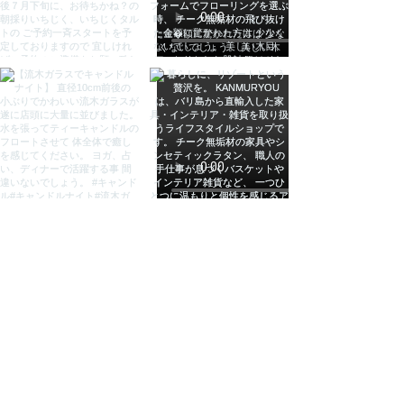
おしゃれ 壁掛け 絵 絵画 インテリ
ア バリ インテリア アジアン雑貨
KANMURYOU 感無量 カンムリョ
ウ かんむりょう