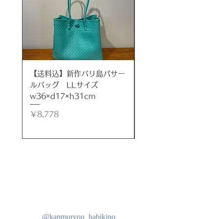
※１点１点手描きの為、微妙な色使
い等の違いがあります事ご了承くだ
さいませ。
※無料にて引っ掛け金具[△金具]お
付けいたします。ご希望の方は、カ
【送料込】新作バリ島パサー
【送料込】新作バリ島
ラー選択項目の【無料引っ掛け金
ルバッグ LLサイズ
ルバッグ LLサイズ
具】をカートに追加してご注文くだ
w36×d17×h31cm
w35×d17×h32cm
さい。
価格
価格
￥8,778
￥8,778
***
サイズ
約タテ40cm×ヨコ40cm×厚み
4cm
材質
キャンバス、木、アクリル絵の具
@kanmuryou_habikino