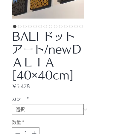
BALI ドット
アート/newＤ
ＡＬＩＡ
[40×40cm]
価
￥5,478
格
カラー
*
数量
*