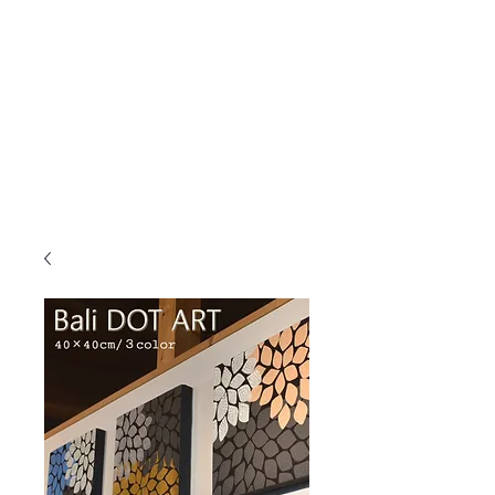
KANMURYOU
Furniture & LIFEcollection