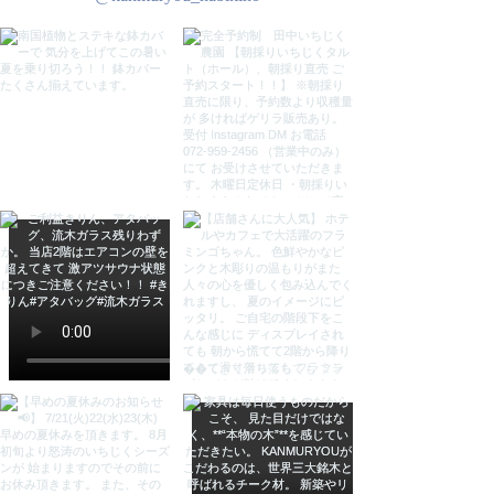
原産
インドネシア
注意(ご了承下さい)
●すべて手づくりのため、 色、形、
模様がそれぞれ多少異なる場合がご
ざいます。
また、天然木フレームを使用してる
為、乾燥により、多少のヒビ、多少
の反りはご理解頂きますようお願い
致します。
●ブラウザ環境などにより、実物と
色や質感が多少 異なる場合がござ
います。ご了承下さい。
検索用
バリ絵画 ドットアート バリ アート
パネル アジア アートパネル アジア
ン 壁飾り インテリアアートパネル