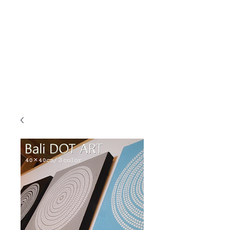
KANMURYOU
Furniture & LIFEcollection