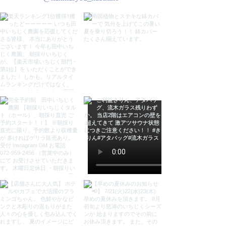
の反りはご理解頂きますようお願い
致します。
●ブラウザ環境などにより、実物と
色や質感が多少 異なる場合がござ
います。ご了承下さい。
検索用
バリ絵画 バリ アートパネル ドット
アート アジア アートパネル 花 バ
リアート バリ モダンアート アジア
ン 壁飾り インテリアアートパネル
おしゃれ 壁掛け 絵 絵画 インテリ
ア バリ インテリア アジアン雑貨
KANMURYOU 感無量 カンムリョ
ウ かんむりょう