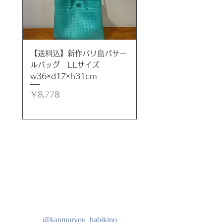
***
サイズ
約タテ40cm×ヨコ40cm×厚み
【送料込】新作バリ島パサー
【送料込】新作バリ島
4cm
ルバッグ LLサイズ
ルバッグ LLサイズ
w36×d17×h31cm
w35×d17×h32cm
材質
価格
価格
￥8,778
￥8,778
キャンバス、木、アクリル絵の具
原産
インドネシア
注意(ご了承下さい)
●すべて手づくりのため、 色、形、
模様がそれぞれ多少異なる場合がご
ざいます。
また、天然木フレームを使用してる
為、乾燥により、多少のヒビ、多少
@kanmuryou_habikino