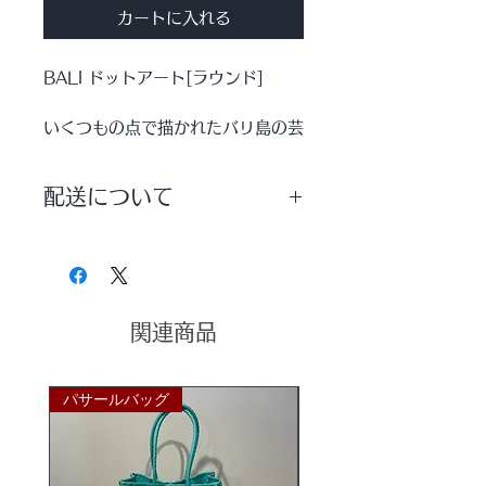
カートに入れる
BALI ドットアート[ラウンド]
いくつもの点で描かれたバリ島の芸
術品。
ＫＡＮＭＵＲＹＯＵオススメのアー
配送について
トパネルです！
こちらはラウンドデザインでモダン
配送方法は【宅配便】を選択していた
空間にオススメで大人気。
だきますようお願いいたします。
洗練された大人の空間作りにぴった
りです♪
４０×４０ｃｍの正方形サイズ。
関連商品
※無料にて引っ掛け金具[△金具]お
パサールバッグ
パサールバッグ
付けいたします。ご希望の方は、カ
ラー選択項目の【無料引っ掛け金
具】をカートに追加してご注文くだ
さい。