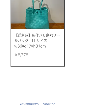
空間に合わせてお好みでお選びくだ
さい。
※無料にて脚の裏側の傷ガードを付
けて発送いたします。
ご希望の方は、カラー選択項目の
【脚の裏側の傷ガード】をカートに
【送料込】新作バリ島パサー
【送料込】新作バリ島
追加してご注文ください。
ルバッグ LLサイズ
ルバッグ LLサイズ
w36×d17×h31cm
w35×d17×h32cm
※リサイクル段ボールでの梱包にな
価格
価格
￥8,778
￥8,778
ります。ご了承ください。。
１.ナチュラル×ブラック
２.ナチュラル×キャメル
***
@kanmuryou_habikino