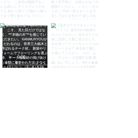
す。
●無垢材の為、木は生きています。
しっかり乾燥させて製作しておりま
すが、湿気や乾燥で割れ・歪みが生
じる場合がございます。無垢材につ
いてよくご理解頂いた上でご購入を
お願いします。
検索用
チーク×レザーラウンドカウンター
スツール ２カラー 送料無料 スツー
ル 木製 おしゃれ カウンタースツー
ル カウンターチェア 本革 レザー
イス 椅子 いす 無垢 オシャレ 家具
バリ島 天然木 チーク キッチン イ
ンテリア KANMURYOU 感無量
かんむりょう カンムリョウ