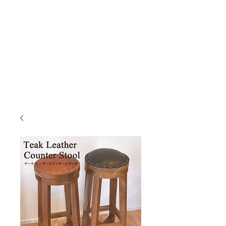
KANMURYOU
Furniture & LIFEcollection