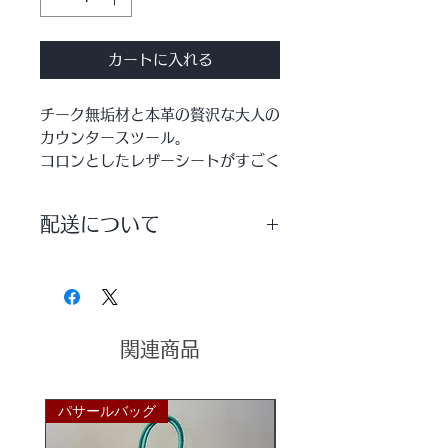
カートに入れる
チーク無垢材と本革の贅沢な大人の
カウンタースツール。
コロンとしたレザーシートがすごく
おしゃれ♪ チーク本来の美しい木目
とツヤ感も格別です！
配送について
カウンタースツールとしてはもちろ
ん、キッチンでの休憩やサロンのス
配送方法は【宅配便】を選択していた
ツールとしてもおすすめ。
だきますようお願いいたします。
洗練された空間作りにぴったりの本
格カウンタースツールです♪
関連商品
レザーの質感が絶妙なブラックとキ
ャメルの２色展開。
パサールバッグ
パサールバッグ
土台のチーク部分はどちらもナチュ
ラルカラー。