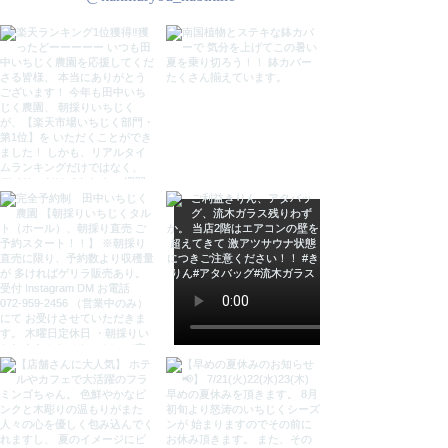
サイズ
直径32×高さ65cm
座面直径28cm 脚直径32cm
座面高:実質63cm(クッションが
2cm程しずみます)
カウンター天板目安 高さ85～
95cm
材質
チーク無垢材、本革、鋲
原産
インドネシア
注意(ご了承下さい)
●ブラウザ環境などにより、実物と
色や質感が多少 異なる場合がござ
います。ご了承下さい。
●手作業で作られた家具の為一点ず
つサイズに多少の違いがございま