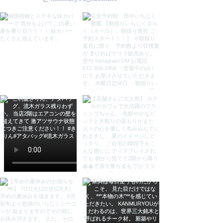
ご希望の方は、カラー選択項目の
【脚の裏側の傷ガード】をカートに
追加してご注文ください。
※リサイクル段ボールでの梱包にな
ります。ご了承ください。
***
サイズ
約w46×d45×h91cm
座面高47cm(実質45cm:中がクッ
ションなので２ｃｍ程沈みます。)
材質
チーク無垢材、本革、鋲
原産
インドネシア