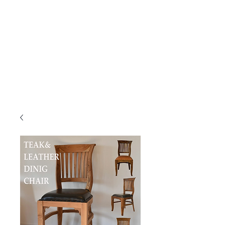
KANMURYOU
Furniture & LIFEcollection