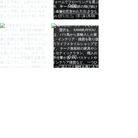
注意(ご了承下さい)
●ブラウザ環境などにより、実物と
色や質感が多少 異なる場合がござ
います。ご了承下さい。
●手作業で作られた家具の為一点ず
つサイズに多少の違いがございま
す。
●無垢材の為、木は生きています。
しっかり乾燥させて製作しておりま
すが、湿気や乾燥で割れ・歪みが生
じる場合がございます。無垢材につ
いてよくご理解頂いた上でご購入を
お願いします。
●リサイクル段ボールでの梱包にな
ります。ご了承ください。
検索用
ダイニングチェア[アンドレア/ウォ
ルナット/ナチュラル］ 送料無料