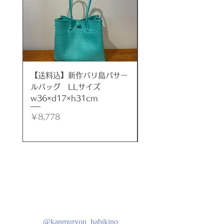
せ４種類から選べます >>
KANMURYOU人気のアンドレア
チェアが２脚でお得なセット！※基
本同色２脚です。(※別カラー２脚
をご希望のお客様はメールやお電話
にてご対応させていただきます)
【送料込】新作バリ島パサー
【送料込】新作バリ島
ルバッグ LLサイズ
ルバッグ LLサイズ
w36×d17×h31cm
w35×d17×h32cm
１.ナチュラルカラー/革ブラック
価格
価格
￥8,778
￥8,778
１.ナチュラルカラー/革キャメル
２.ウォルナットカラー/革ブラック
２.ウォルナットカラー/革キャメル
※無料にて脚の裏側の傷ガードを付
けて発送いたします。
@kanmuryou_habikino