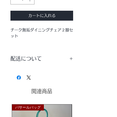
カートに入れる
チーク無垢ダイニングチェア２脚セ
ット
チーク無垢材と本革の贅沢な大人の
チェア。
配送について
チーク本来の美しいツヤ感とレザー
の座り心地は格別！
配送方法は【宅配便】を選択していた
洗練された空間作りにぴったりの本
だきますようお願いいたします。
格チェアです♪
ダイニングチェアや書斎チェアとし
てもオススメ。
関連商品
<< チークのカラー(ナチュラルカラ
パサールバッグ
パサールバッグ
ー/ウォルナットカラー)と革のカラ
ー(ブラック/キャメル)の組み合わ