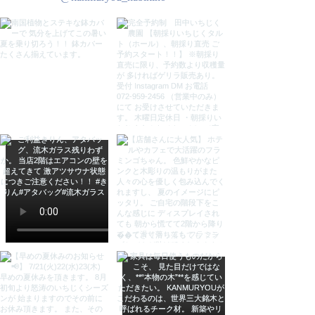
ります。ご了承ください。
***
サイズ
１人掛けソファ：
w80×d70×h73cm 座面内寸：
w55×d55cm
サイドテーブル：Φ50×h48cm
重さ
１人掛けソファ：約8kg
サイドテーブル：約3.7kg
材質
シンセティックラタン(ドイツ製Ｖ
ＩＲＯ社)、骨組み：アルミニウム)
原産