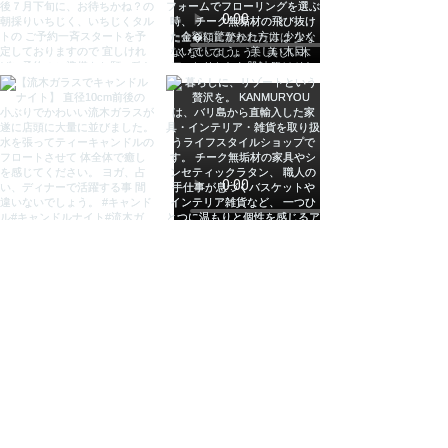
インドネシア
注意(ご了承下さい)
●ブラウザ環境などにより、実物と
色や質感が多少 異なる場合がござ
います。ご了承下さい。
●手作業で作られた家具の為一点ず
つサイズに多少の違いがございま
す。
●アルミニウムフレームのため、が
たつきなどの脚の調整が出来ませ
ん。そのため多少のがたつきがある
場合もございます。ご理解頂いた上
でご購入をお願い致します。
●小キズや汚れなどが付く場合がご
ざいます。ご了承の上でご購入くだ
さい。
●写真の雑貨類は商品に含まれませ
ん。