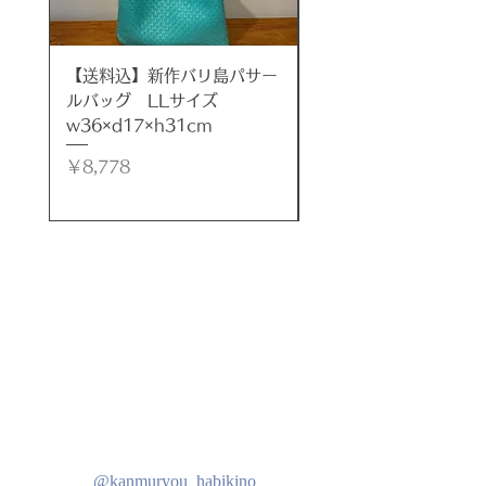
名前どおりのラグジュアリーなセッ
トです。
屋外の寛ぎ時間にぴったりの低めの
【送料込】新作バリ島パサー
【送料込】新作バリ島
座面が◎
ルバッグ LLサイズ
ルバッグ LLサイズ
これだけでリゾートホテルのような
w36×d17×h31cm
w35×d17×h32cm
空間に。
価格
価格
￥8,778
￥8,778
ガーデンテラスやカフェ、ＳＨＯＰ
などで大活躍です！
ブラック×ブロンズMIXカラーがお
しゃれ。
当店が信頼を寄せるＶＩＲＯ社のシ
ンセティックラタンを使用していま
す。
素材の良さもご堪能ください。
上質でデザイン性に優れたガーデン
家具はいかがでしょうか！！
※リサイクル段ボールでの梱包にな
@kanmuryou_habikino