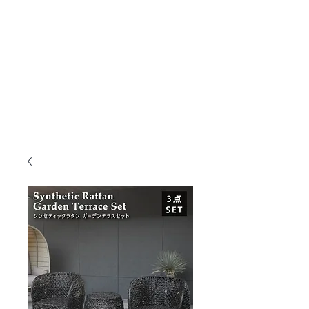
KANMURYOU
Furniture & LIFEcollection