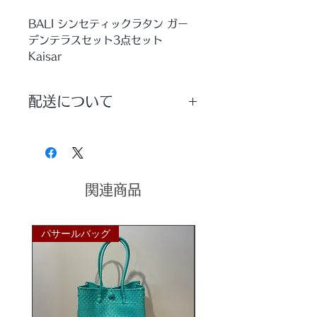
BALI シンセティックラタン ガー
デンテラスセット3点セット
Kaisar
■防水のため、屋外での使用可能で
配送について
す。
配送方法は【宅配便】を選択していた
スタイリッシュで耐久性にも優れた
だきますようお願いいたします。
新素材シンセティックラタン。
雨に強く軽量でお手入れも楽ちんな
素材なのでガーデンファニチャーと
関連商品
しても大人気！
リゾートホテルやヴィラなどの洗練
パサールバッグ
パサールバッグ
された空間で多様されています。
シンセティックラタン製のテラス３
点セット。
インドネシア語で「KAISAR」は
「皇帝」。