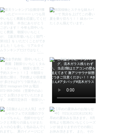
サイズ
幅２８．５cm 奥行１９cm 高さ１
００cm
材質
コットン、アイアン(骨組)、白熱電
球(2球)、コード(日本製)
原産
シェード：インドネシア
コード類：日本
●お使いのブラウザ環境などによ
り、若干色の感じが異なる場合がご
ざいます。
●LED電球対応(恐れ入りますがお
客様の方でご準備ください)
●40wまで
●お届け時に白熱電球２球お付けし