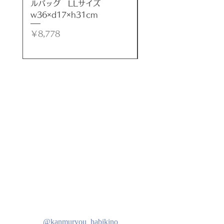
２サイズ展開。
ルバッグ LLサイズ
ルバッグ LLサイズ
ミニサイズ(１００ｃｍ)、ビッグサ
w36×d17×h31cm
w35×d17×h32cm
イズ(１５０ｃｍ)からお選びいただ
価格
価格
￥8,778
￥8,778
けます。
●メイン照明としては明るさが足り
ないので、他の照明と組み合わせる
か、
間接照明としてのご使用をおすすめ
します。
●コード/日本製
●２灯式：お届け時白熱電球２球お
付けします。
●ＬＥＤ電球対応
●４０Ｗまで
●スライドスイッチ
***
@kanmuryou_habikino