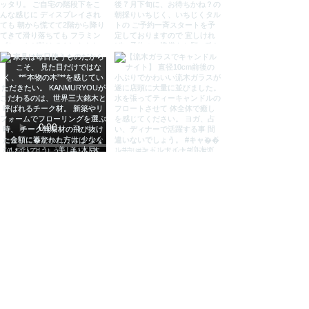
ます。
検索用
コットンラメオーバルランプ 照明
おしゃれ スタンド照明 間接照明 ス
タンドライト スタンドランプ フロ
ア照明 ランプ ライト 北欧 和室 和
風 玄関 led リビング ダイニング
照明器具 ライト インテリア かわい
い アジアン雑貨 バリ 電球 led対応
KANMURYOU 感無量 カンムリョ
ウ かんむりょう