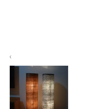
KANMURYOU
Furniture & LIFEcollection