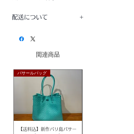
錦糸が上品で高級感のあるテイスト
に仕上がっています。
配送について
シェードから広がる繊細な灯りがと
ても幻想的です。
配送方法は【宅配便】を選択していた
オーバル型が珍しくおすすめのラン
だきますようお願いいたします。
プ。
ライトブラウン×ゴールドとグレー
ブラック×シルバーの２色展開。
関連商品
お部屋のポイントになるおしゃれな
パサールバッグ
パサールバッグ
ランプ。
ナチュラルモダンな空間にぴったり
のインテリアアイテムです！
和室にもぴったり！
カフェやサロンのお客様にもオスス
メです。
【送料込】新作バリ島パサー
【送料込】新作バリ島