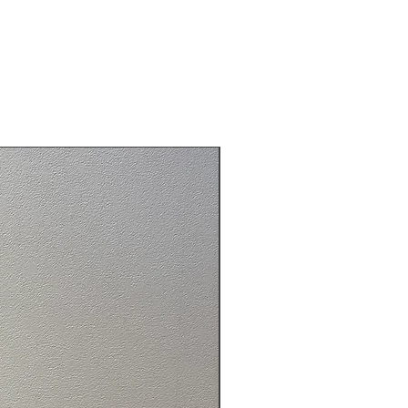
みに可愛くアレンジしてみましょ
とガラスは取り外し可能なのでお
もしやすくなっています。
際は、それぞれの凹凸をぴったり
てご使用ください。
製作過程で熱いガラスを流木に押
パサールバッグ
て作るので、焦げ目が付いていま
理解ください。
プ: ガラス水槽
: ガラス・木材ガマルウッド
イン: ボウル型
ただきありがとうございます。