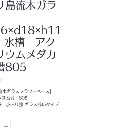
リ島流木ガラ
ス
6×d18×h11
m 水槽 アク
リウムメダカ
槽805
価
0
格
I 流木ガラスフラワーベース]
ラス番号 805
感 小ぶり強 ガラス浅いタイプ
ラスのまとめ買い大歓迎。
引あり。
とブルーが美しいバリガラスのコ