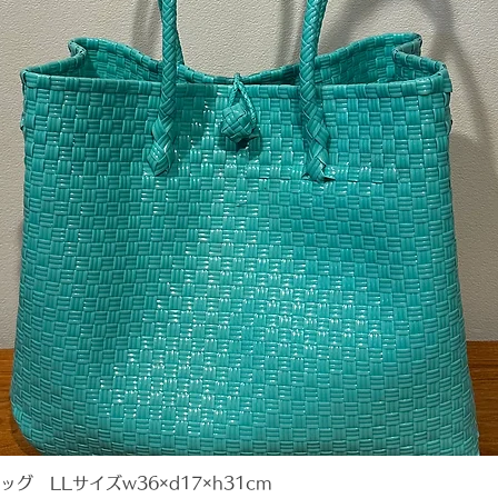
 LLサイズw36×d17×h31cm
クイックビュー