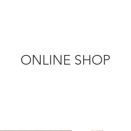
KANMURYOU
ちじく農園
Furniture & LIFEcollection
ONLINE SHOP