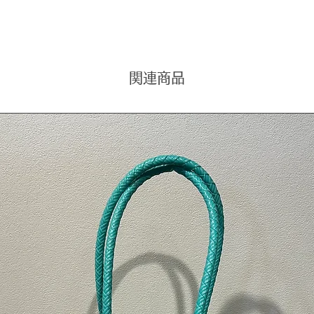
自分好
う！
※流木
手入れ
関連商品
装着の
合わせ
また、
し当て
す。ご
- タイ
- 素材
- デザ
ご覧い