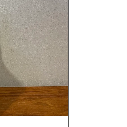
【送料込】新作バリ島パサール