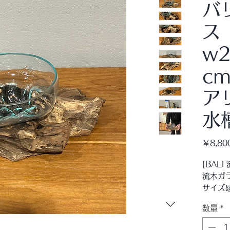
バ
w2
c
ア
水
￥8,80
[BAL
流木ガ
サイズ
流木ガ
数量
*
少し割
ウッド