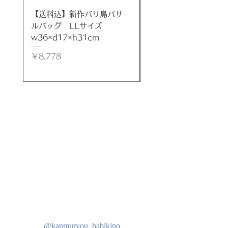
【送料込】新作バリ島パサー
【送料込】新作バリ島
ルバッグ LLサイズ
ルバッグ LLサイズ
w36×d17×h31cm
w35×d17×h32cm
価格
価格
￥8,778
￥8,778
@kanmuryou_habikino