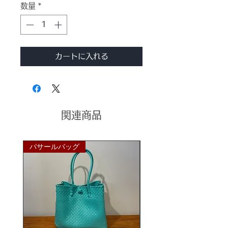
数量
*
カートに入れる
関連商品
パサールバッグ
パサールバッグ