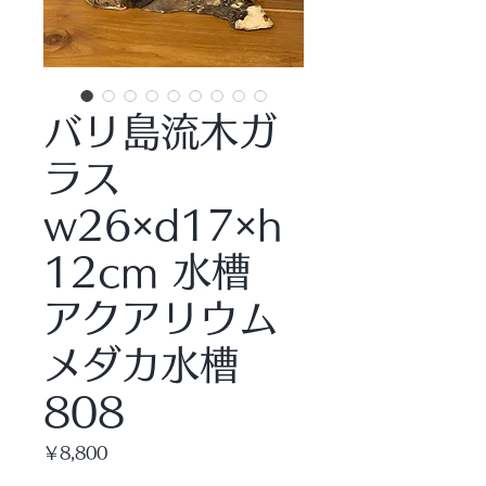
バリ島流木ガ
ラス
w26×d17×h
12cm 水槽
アクアリウム
メダカ水槽
808
価
￥8,800
格