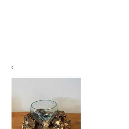
KANMURYOU
Furniture & LIFEcollection