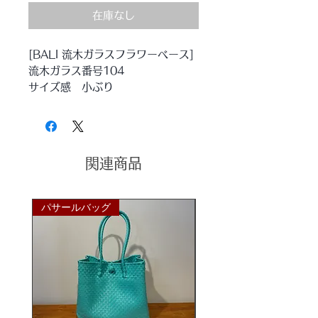
在庫なし
[BALI 流木ガラスフラワーベース]
流木ガラス番号104
サイズ感 小ぶり
ウッドとブルーが美しいバリガラス
のコラボレーション。
流木もガラスもひとつひとつ違う形
でまさに『世界にひとつだけ』
関連商品
おしゃれなオブジェになること間違
いなしのアイテムです♪
サイズ
パサールバッグ
パサールバッグ
w22×d11×h17cm
ガラスのみのサイズ
Φ12×h11cm
開口部
Φ7cm
重さ
約910g