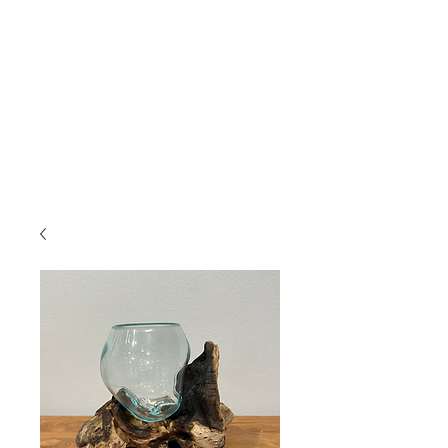
KANMURYOU
Furniture & LIFEcollection