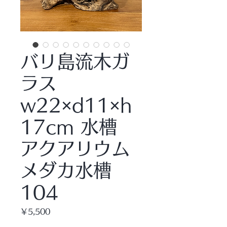
バリ島流木ガ
ラス
w22×d11×h
17cm 水槽
アクアリウム
メダカ水槽
104
価
￥5,500
格