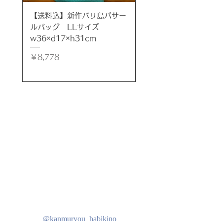
楽しみ方はいろいろ。
【送料込】新作バリ島パサー
【送料込】新作バリ島
◆フラワーベースとして
ルバッグ LLサイズ
ルバッグ LLサイズ
◆小さなミニ植物や多肉植物の鉢と
w36×d17×h31cm
w35×d17×h32cm
して
◆水を張ってアクアリウムに
価格
価格
￥8,778
￥8,778
◆メダカを飼ったり
◆砂を入れてサンドアートに
◆ポプリを入れて香りを楽しんだり
自分好みに可愛くアレンジしてみま
しょう！
※流木とガラスは取り外し可能なの
でお手入れもしやすくなっていま
す。
装着の際は、それぞれの凹凸をぴっ
たり合わせてご使用ください。
また、製作過程で熱いガラスを流木
に押し当てて作るので、焦げ目が付
いています。ご理解ください。
- タイプ: ガラス水槽
@kanmuryou_habikino