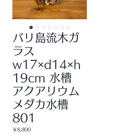
バリ島流木ガ
ラス
w17×d14×h
19cm 水槽
アクアリウム
メダカ水槽
801
価
￥8,800
格