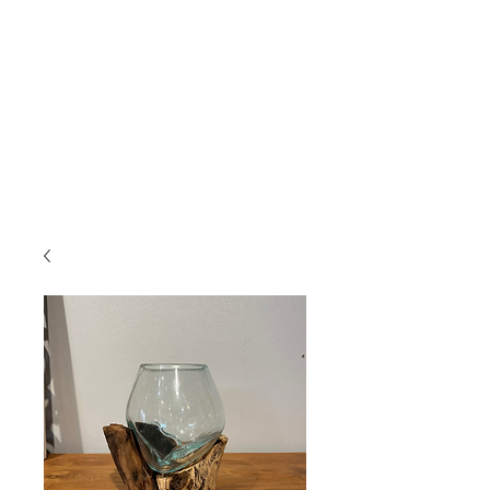
KANMURYOU
Furniture & LIFEcollection