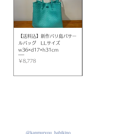
開口部
Φ8.5cm
重さ
約1kg
楽しみ方はいろいろ。
【送料込】新作バリ島パサー
【送料込】新作バリ島
◆フラワーベースとして
ルバッグ LLサイズ
ルバッグ LLサイズ
◆小さなミニ植物や多肉植物の鉢と
w36×d17×h31cm
w35×d17×h32cm
して
◆水を張ってアクアリウムに
価格
価格
￥8,778
￥8,778
◆メダカを飼ったり
◆砂を入れてサンドアートに
◆ポプリを入れて香りを楽しんだり
自分好みに可愛くアレンジしてみま
しょう！
※流木とガラスは取り外し可能なの
でお手入れもしやすくなっていま
す。
装着の際は、それぞれの凹凸をぴっ
たり合わせてご使用ください。
@kanmuryou_habikino