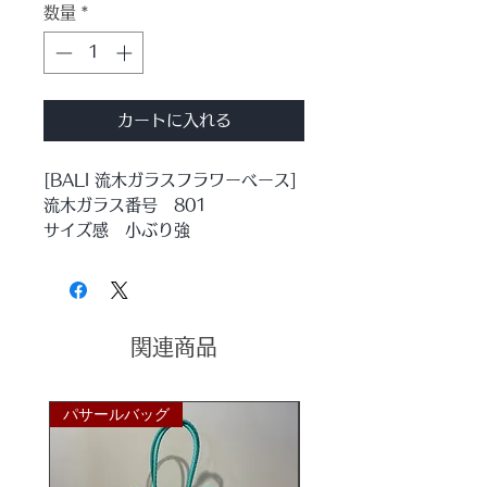
数量
*
カートに入れる
[BALI 流木ガラスフラワーベース]
流木ガラス番号 801
サイズ感 小ぶり強
ウッドとブルーが美しいバリガラス
のコラボレーション。
流木もガラスもひとつひとつ違う形
でまさに『世界にひとつだけ』
関連商品
おしゃれなオブジェになること間違
いなしのアイテムです♪
サイズ
パサールバッグ
パサールバッグ
w17×d14×h19cm
ガラスのみのサイズ
Φ14×h12cm