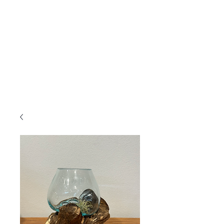
KANMURYOU
Furniture & LIFEcollection