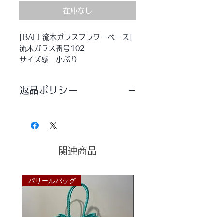
在庫なし
[BALI 流木ガラスフラワーベース]
流木ガラス番号102
サイズ感 小ぶり
ウッドとブルーが美しいバリガラス
のコラボレーション。
返品ポリシー
流木もガラスもひとつひとつ違う形
でまさに『世界にひとつだけ』
店舗側都合のご返品につきましては、
おしゃれなオブジェになること間違
お手数ですが、着払いにてご返送お願
いなしのアイテムです♪
いします。
サイズ
お客様都合でのご返品につきましては
w16×d16×h15cm
関連商品
元払い（お客様ご負担）でご返送頂
ガラスのみのサイズ
き、
到着、検品出来次第、キャンセル処理
Φ12×h10cm
をさせていただきます。
パサールバッグ
パサールバッグ
開口部
Φ7cm
重さ
約886g