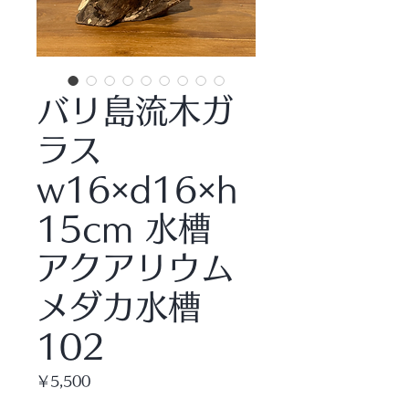
バリ島流木ガ
ラス
w16×d16×h
15cm 水槽
アクアリウム
メダカ水槽
102
価
￥5,500
格