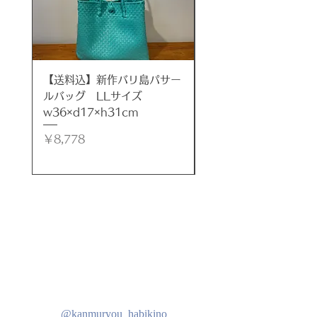
楽しみ方はいろいろ。
◆フラワーベースとして
◆小さなミニ植物や多肉植物の鉢と
して
◆水を張ってアクアリウムに
【送料込】新作バリ島パサー
【送料込】新作バリ島
◆メダカを飼ったり
ルバッグ LLサイズ
ルバッグ LLサイズ
◆砂を入れてサンドアートに
w36×d17×h31cm
w35×d17×h32cm
◆ポプリを入れて香りを楽しんだり
価格
価格
￥8,778
￥8,778
自分好みに可愛くアレンジしてみま
しょう！
※流木とガラスは取り外し可能なの
でお手入れもしやすくなっていま
す。
装着の際は、それぞれの凹凸をぴっ
たり合わせてご使用ください。
また、製作過程で熱いガラスを流木
に押し当てて作るので、焦げ目が付
いています。ご理解ください。
- タイプ: ガラス水槽
@kanmuryou_habikino